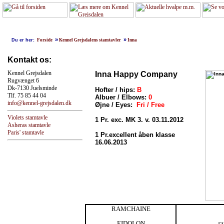
»
»
Du er her:
Forside
Kennel Grejsdalens stamtavler
Inna
Kontakt os:
Kennel Grejsdalen
Inna Happy Company
Rugvænget 6
Dk-7130 Juelsminde
Hofter / hips:
B
Tlf. 75 85 44 04
Albuer / Elbows:
0
info@kennel-grejsdalen.dk
Øjne / Eyes:
Fri / Free
Violets stamtavle
1 Pr. exc. MK 3. v. 03.11.2012
Asheras stamtavle
Paris' stamtavle
1 Pr.excellent åben klasse
16.06.2013
RAMCHAINE
EIDOLON